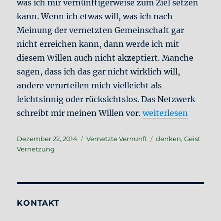
was ich mir vernünftigerweise zum Ziel setzen
kann. Wenn ich etwas will, was ich nach
Meinung der vernetzten Gemeinschaft gar
nicht erreichen kann, dann werde ich mit
diesem Willen auch nicht akzeptiert. Manche
sagen, dass ich das gar nicht wirklich will,
andere verurteilen mich vielleicht als
leichtsinnig oder rücksichtslos. Das Netzwerk
„Ist das Netz ein er
schreibt mir meinen Willen vor.
weiterlesen
Veröffentlicht
Kategorien
Schlagwörter
Dezember 22, 2014
Vernetzte Vernunft
denken
,
Geist
,
am
Vernetzung
KONTAKT