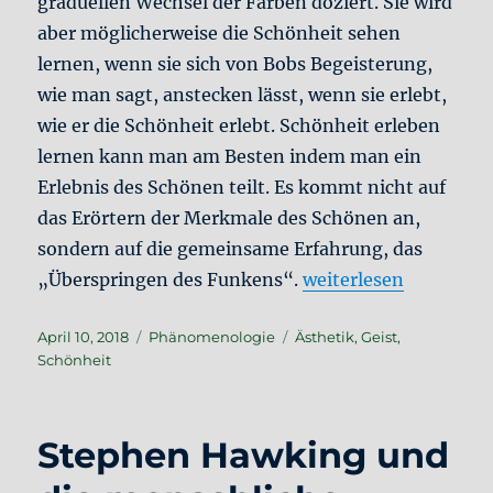
graduellen Wechsel der Farben doziert. Sie wird
aber möglicherweise die Schönheit sehen
lernen, wenn sie sich von Bobs Begeisterung,
wie man sagt, anstecken lässt, wenn sie erlebt,
wie er die Schönheit erlebt. Schönheit erleben
lernen kann man am Besten indem man ein
Erlebnis des Schönen teilt. Es kommt nicht auf
das Erörtern der Merkmale des Schönen an,
sondern auf die gemeinsame Erfahrung, das
„Schönheit und Geist
„Überspringen des Funkens“.
weiterlesen
Veröffentlicht
Kategorien
Schlagwörter
April 10, 2018
Phänomenologie
Ästhetik
,
Geist
,
am
Schönheit
Stephen Hawking und