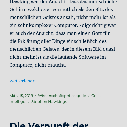
Hawking war der Ansicht, dass das menschliche
Gehirn, welches er vermutlich als den Sitz des
menschlichen Geistes ansah, nicht mehr ist als
ein sehr komplexer Computer. Folgerichtig war
er auch der Ansicht, dass man einen Gott für
die Erklärung aller Dinge einschließlich des
menschlichen Geistes, der in diesem Bild quasi
nicht mehr ist als die laufende Software im
Computer, nicht braucht.
„Stephen Hawking und die menschliche Intelligenz
weiterlesen
Veröffentlicht
Kategorien
Schlagwörter
März 15, 2018
Wissenschaftsphilosophie
Geist
,
am
Intelligenz
,
Stephen Hawkings
Die Vernunft der