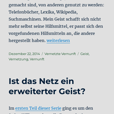
gemacht sind, von anderen genutzt zu werden:
Telefonbücher, Lexika, Wikipedia,
Suchmaschinen. Mein Geist schafft sich nicht
mehr selbst seine Hilfsmittel, er passt sich den
vorgefundenen Hilfsmitteln an, die andere
„Die Vernunft der Community“
hergestellt haben.
weiterlesen
Veröffentlicht
Kategorien
Schlagwörter
Dezember 22, 2014
Vernetzte Vernunft
Geist
,
am
Vernetzung
,
Vernunft
Ist das Netz ein
erweiterter Geist?
Im
ersten Teil dieser Serie
ging es um den