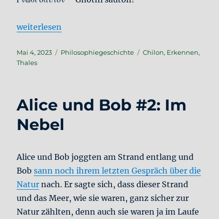
„Im Alten Griechenland #2: Eine lakonische Auffor
weiterlesen
Veröffentlicht
Kategorien
Schlagwörter
Mai 4, 2023
Philosophiegeschichte
Chilon
,
Erkennen
,
am
Thales
Alice und Bob #2: Im
Nebel
Alice und Bob joggten am Strand entlang und
Bob
sann noch ihrem letzten Gespräch über die
Natur
nach. Er sagte sich, dass dieser Strand
und das Meer, wie sie waren, ganz sicher zur
Natur zählten, denn auch sie waren ja im Laufe