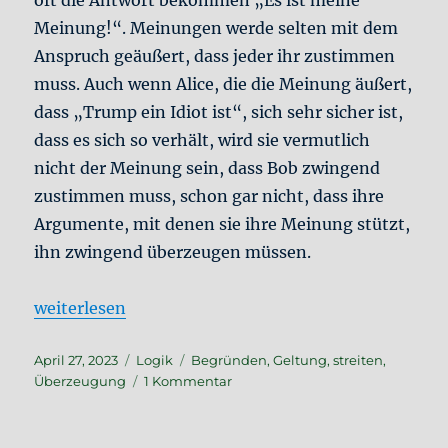
Meinung!“. Meinungen werde selten mit dem
Anspruch geäußert, dass jeder ihr zustimmen
muss. Auch wenn Alice, die die Meinung äußert,
dass „Trump ein Idiot ist“, sich sehr sicher ist,
dass es sich so verhält, wird sie vermutlich
nicht der Meinung sein, dass Bob zwingend
zustimmen muss, schon gar nicht, dass ihre
Argumente, mit denen sie ihre Meinung stützt,
ihn zwingend überzeugen müssen.
„Richtig streiten #8: Geltungsansprüche und Fehls
weiterlesen
Veröffentlicht
Kategorien
Schlagwörter
April 27, 2023
Logik
Begründen
,
Geltung
,
streiten
,
am
zu
Überzeugung
1 Kommentar
Richtig
streiten
#8: