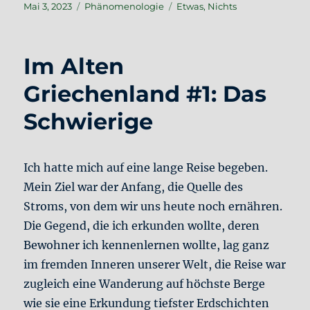
Veröffentlicht
Kategorien
Schlagwörter
Mai 3, 2023
Phänomenologie
Etwas
,
Nichts
am
Im Alten
Griechenland #1: Das
Schwierige
Ich hatte mich auf eine lange Reise begeben.
Mein Ziel war der Anfang, die Quelle des
Stroms, von dem wir uns heute noch ernähren.
Die Gegend, die ich erkunden wollte, deren
Bewohner ich kennenlernen wollte, lag ganz
im fremden Inneren unserer Welt, die Reise war
zugleich eine Wanderung auf höchste Berge
wie sie eine Erkundung tiefster Erdschichten