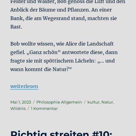
Felder und Wälder, Bob genoss die Luft und den
Anblick der Bäume und Pflanzen. An einer
Bank, die am Wegesrand stand, machten sie
Rast.
Bob wollte wissen, wie Alice die Landschaft
gefiel. „Ganz schön“ antwortete diese, dann
fragte sie mit spöttischem Lächeln: „… und
wann kommt die Natur?“
„Alice und Bob #1: In die Natur“
weiterlesen
Veröffentlicht
Kategorien
Schlagwörter
Mai 1, 2023
Philosophie Allgemein
kultur
,
Natur
,
am
zu
Wildnis
1 Kommentar
Alice
und
Bob
Richtig streiten #10:
#1: