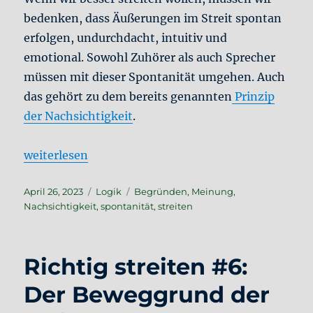
bedenken, dass Äußerungen im Streit spontan
erfolgen, undurchdacht, intuitiv und
emotional. Sowohl Zuhörer als auch Sprecher
müssen mit dieser Spontanität umgehen. Auch
das gehört zu dem bereits genannten
Prinzip
der Nachsichtigkeit
.
„Richtig streiten #7: Die Spontanität der Äußerung
weiterlesen
Veröffentlicht
Kategorien
Schlagwörter
April 26, 2023
Logik
Begründen
,
Meinung
,
am
Nachsichtigkeit
,
spontanität
,
streiten
Richtig streiten #6:
Der Beweggrund der