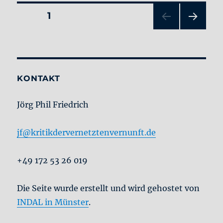
Seitennummerierung
SEITE
1
NÄC
der
HSTE
SEIT
Beiträge
E
KONTAKT
Jörg Phil Friedrich
jf@kritikdervernetztenvernunft.de
+49 172 53 26 019
Die Seite wurde erstellt und wird gehostet von
INDAL in Münster
.