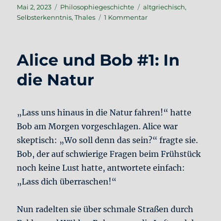
Veröffentlicht
Kategorien
Schlagwörter
Mai 2, 2023
Philosophiegeschichte
altgriechisch
,
am
zu
Selbsterkenntnis
,
Thales
1 Kommentar
Im
Alten
Griechenland
Alice und Bob #1: In
#1:
Das
die Natur
Schwierige
„Lass uns hinaus in die Natur fahren!“ hatte
Bob am Morgen vorgeschlagen. Alice war
skeptisch: „Wo soll denn das sein?“ fragte sie.
Bob, der auf schwierige Fragen beim Frühstück
noch keine Lust hatte, antwortete einfach:
„Lass dich überraschen!“
Nun radelten sie über schmale Straßen durch