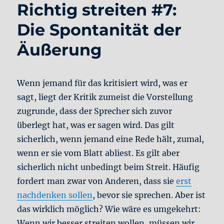
Richtig streiten #7:
Geltungsansprüche
und
Die Spontanität der
Fehlschlüsse
Äußerung
Wenn jemand für das kritisiert wird, was er
sagt, liegt der Kritik zumeist die Vorstellung
zugrunde, dass der Sprecher sich zuvor
überlegt hat, was er sagen wird. Das gilt
sicherlich, wenn jemand eine Rede hält, zumal,
wenn er sie vom Blatt abliest. Es gilt aber
sicherlich nicht unbedingt beim Streit. Häufig
fordert man zwar von Anderen, dass sie
erst
nachdenken sollen
, bevor sie sprechen. Aber ist
das wirklich möglich? Wie wäre es umgekehrt:
Wenn wir besser streiten wollen, müssen wir