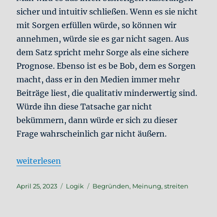
sicher und intuitiv schließen. Wenn es sie nicht
mit Sorgen erfüllen würde, so können wir
annehmen, würde sie es gar nicht sagen. Aus
dem Satz spricht mehr Sorge als eine sichere
Prognose. Ebenso ist es be Bob, dem es Sorgen
macht, dass er in den Medien immer mehr
Beiträge liest, die qualitativ minderwertig sind.
Würde ihn diese Tatsache gar nicht
bekümmern, dann würde er sich zu dieser
Frage wahrscheinlich gar nicht äußern.
„Richtig streiten #6: Der Beweggrund der Meinun
weiterlesen
Veröffentlicht
Kategorien
Schlagwörter
April 25, 2023
Logik
Begründen
,
Meinung
,
streiten
am