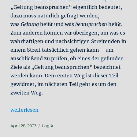
„Geltung beanspruchen“ eigentlich bedeutet,
dazu muss natürlich gefragt werden,
was
Geltung
heißt und was
beanspruchen
heißt.
Zum anderen können wir überlegen, um was es
wahrhaftigen und nachsichtigen Streitenden in
einem Streit tatsächlich gehen kann – um
anschließend zu prüfen, ob eines der gefunden
Ziele als „Geltung beanspruchen“ bezeichnet
werden kann. Dem ersten Weg ist dieser Teil
gewidmet, im nächsten Teil geht es um den
zweiten Weg.
„Richtig streiten #9: Was heißt „Geltung“?“
weiterlesen
Veröffentlicht
Kategorien
April 28, 2023
Logik
am