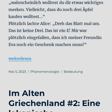
„wahrscheinlich wolltest du dir etwas wichtiges
merken. Vielleicht, dass du noch drei Äpfel
kaufen wolltest…“
Plötzlich lachte Alice: „Dreh das Blatt mal um.
Das ist keine Drei. Das ist ein E! Mir war
plötzlich eingefallen, dass ich meiner Freundin
Eva noch ein Geschenk machen muss!“
„Alice und Bob #3: Eine Notiz“
weiterlesen
Veröffentlicht
Kategorien
Schlagwörter
Mai 5, 2023
Phänomenologie
Bedeutung
am
Im Alten
Griechenland #2: Eine