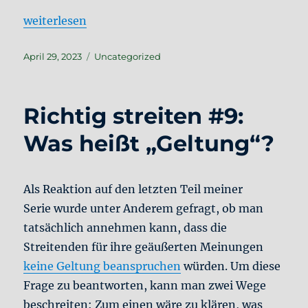
„Richtig streiten #10: Warum streiten wir überhaup
weiterlesen
Veröffentlicht
Kategorien
April 29, 2023
Uncategorized
am
Richtig streiten #9:
Was heißt „Geltung“?
Als Reaktion auf den letzten Teil meiner
Serie wurde unter Anderem gefragt, ob man
tatsächlich annehmen kann, dass die
Streitenden für ihre geäußerten Meinungen
keine Geltung beanspruchen
würden. Um diese
Frage zu beantworten, kann man zwei Wege
beschreiten: Zum einen wäre zu klären, was