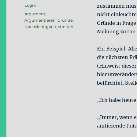
am
Kategorien
Logik
zustimmen muss,
Schlagwörter
Argument
,
nicht einleuchte
Argumentieren
,
Gründe
,
Gründe in Frage
Nachsichtigkeit
,
streiten
Meinung zu tun 
Ein Beispiel: Al
die nächsten Pr
(Hinweis: dieser
hier unverändert
befürchtet. Stel
„Ich habe heute 
„Immer, wenn es
amtierende Prä