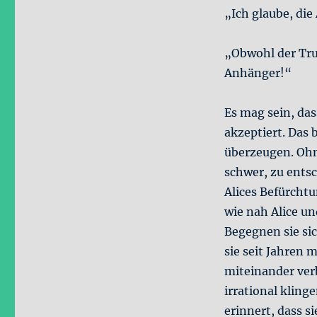
„Ich glaube, di
„Obwohl der Trum
Anhänger!“
Es mag sein, da
akzeptiert. Das 
überzeugen. Ohn
schwer, zu entsc
Alices Befürcht
wie nah Alice un
Begegnen sie si
sie seit Jahren 
miteinander verb
irrational kling
erinnert, dass 