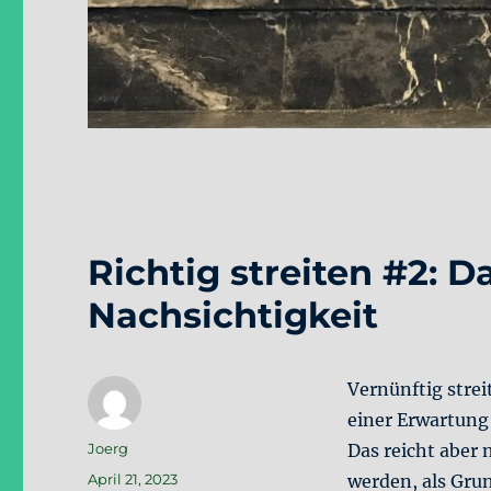
Richtig streiten #2: D
Nachsichtigkeit
Vernünftig stre
einer Erwartung
Autor
Joerg
Das reicht aber
Veröffentlicht
April 21, 2023
werden, als Grun