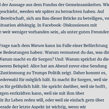
 der Aussage aus dem Fundus der Gemeinsamkeiten. Wi
eschieht, werden wir später zu betrachten haben. Auf
e Bereitschaft, sich am Bau dieser Brücke zu beteiligen, v
situation abhängig. In Facebook-Diskussionen mit
e weit weniger vorhanden sein, als unter guten Freunden
e Frage nach dem
Warum
kann im Falle einer Befürchtung
ne Bedeutungen haben: Warum vermutest du das, was dir
arum macht es dir Sorgen? Und: Warum sprichst du die
nserem Beispiel: Alice hat am Abend zuvor eine Sendung
e Zustimmung zu Trumps Politik zeigt. Daher kommt es,
iederwahl für möglich hält. Es macht ihr Sorgen, weil sie
s für gefährlich hält. Sie spricht darüber, weil sie hofft,
rgen entkräften kann, weil sie mit ihm über
 ihr Leben reden will, oder weil sie einfach gern über
Gerade der letzte Aspekt ist wichtig, wenn wir