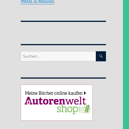
INDAL in Münster
.
h
SUCHEN
Suche
nach: