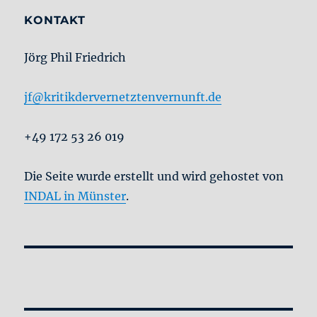
#1:
In
KONTAKT
die
Natur
Jörg Phil Friedrich
jf@kritikdervernetztenvernunft.de
+49 172 53 26 019
Die Seite wurde erstellt und wird gehostet von
INDAL in Münster
.