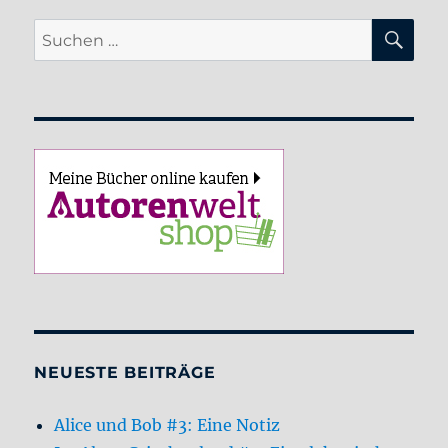
SU
Suche
nach:
NEUESTE BEITRÄGE
Alice und Bob #3: Eine Notiz