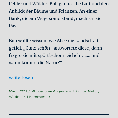
Felder und Wälder, Bob genoss die Luft und den
Anblick der Bäume und Pflanzen. An einer
Bank, die am Wegesrand stand, machten sie
Rast.
Bob wollte wissen, wie Alice die Landschaft
gefiel. „Ganz schön“ antwortete diese, dann
fragte sie mit spöttischem Lächeln: „… und
wann kommt die Natur?“
„Alice und Bob #1: In die Natur“
weiterlesen
Veröffentlicht
Kategorien
Schlagwörter
Mai 1, 2023
Philosophie Allgemein
kultur
,
Natur
,
am
zu
Wildnis
1 Kommentar
Alice
und
Bob