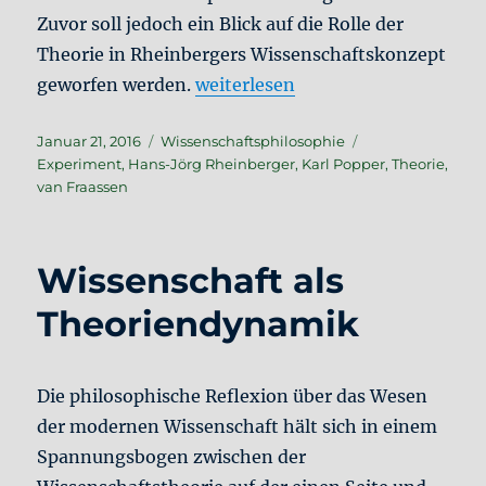
Zuvor soll jedoch ein Blick auf die Rolle der
Theorie in Rheinbergers Wissenschaftskonzept
„Das Wissenschaftliche in der K
geworfen werden.
weiterlesen
Veröffentlicht
Kategorien
Schlagwörter
Januar 21, 2016
Wissenschaftsphilosophie
am
Experiment
,
Hans-Jörg Rheinberger
,
Karl Popper
,
Theorie
,
van Fraassen
Wissenschaft als
Theoriendynamik
Die philosophische Reflexion über das Wesen
der modernen Wissenschaft hält sich in einem
Spannungsbogen zwischen der