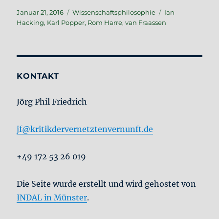
Veröffentlicht
Kategorien
Schlagwörter
Januar 21, 2016
Wissenschaftsphilosophie
Ian
am
Hacking
,
Karl Popper
,
Rom Harre
,
van Fraassen
KONTAKT
Jörg Phil Friedrich
jf@kritikdervernetztenvernunft.de
+49 172 53 26 019
Die Seite wurde erstellt und wird gehostet von
INDAL in Münster
.