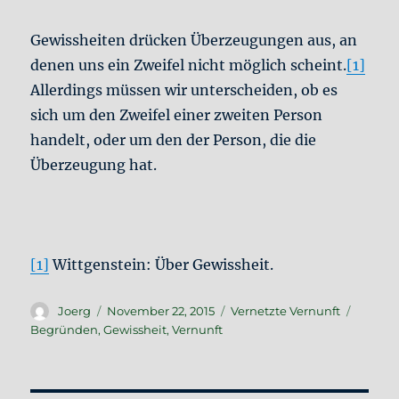
Gewissheiten drücken Überzeugungen aus, an
denen uns ein Zweifel nicht möglich scheint.
[1]
Allerdings müssen wir unterscheiden, ob es
sich um den Zweifel einer zweiten Person
handelt, oder um den der Person, die die
Überzeugung hat.
[1]
Wittgenstein: Über Gewissheit.
Autor
Veröffentlicht
Kategorien
Schlag
Joerg
November 22, 2015
Vernetzte Vernunft
am
Begründen
,
Gewissheit
,
Vernunft