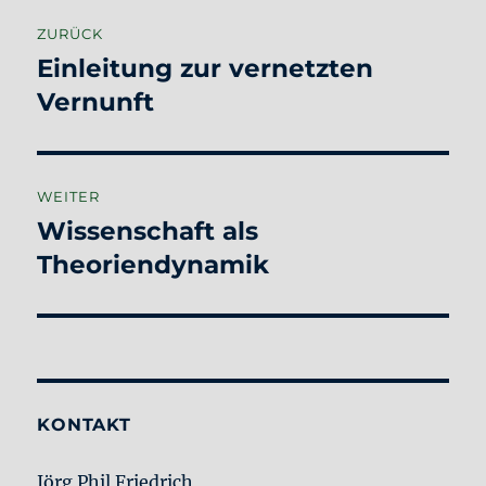
Beitragsnavigation
ZURÜCK
Einleitung zur vernetzten
Vorheriger
Beitrag:
Vernunft
WEITER
Wissenschaft als
Nächster
Beitrag:
Theoriendynamik
KONTAKT
Jörg Phil Friedrich