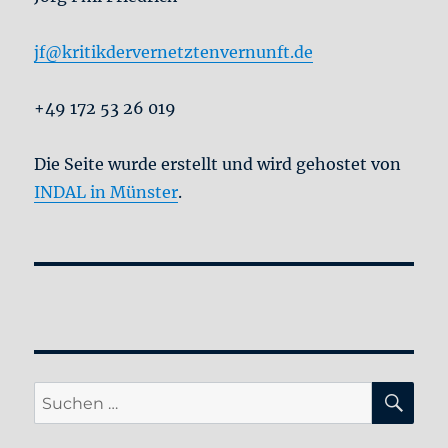
jf@kritikdervernetztenvernunft.de
+49 172 53 26 019
Die Seite wurde erstellt und wird gehostet von
INDAL in Münster
.
SU
Suche
nach: