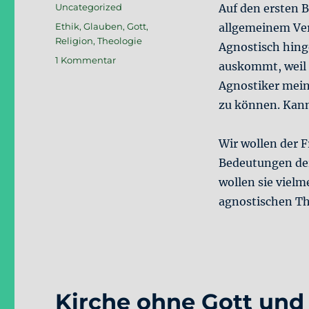
am
Kategorien
Uncategorized
Auf den ersten B
Schlagwörter
Ethik
,
Glauben
,
Gott
,
allgemeinem Vers
Religion
,
Theologie
Agnostisch hing
zu
1 Kommentar
auskommt, weil 
Agnostische
Agnostiker meint
Theologie
zu können. Kann
Wir wollen der 
Bedeutungen der
wollen sie vielm
agnostischen Th
Kirche ohne Gott und 