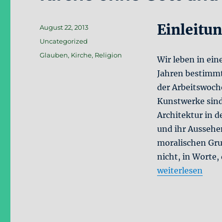
Einleitu
Veröffentlicht
August 22, 2013
am
Kategorien
Uncategorized
Schlagwörter
Glauben
,
Kirche
,
Religion
Wir leben in ein
Jahren bestimmt
der Arbeitswoch
Kunstwerke sind
Architektur in d
und ihr Aussehe
moralischen Grun
nicht, in Worte,
„Kirche ohne Go
weiterlesen