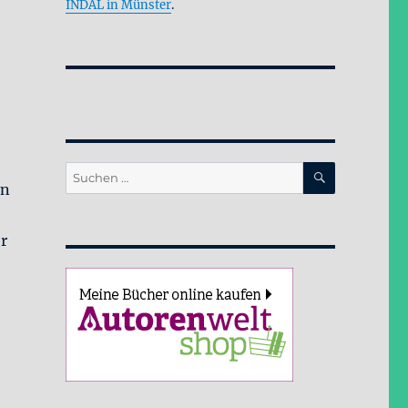
INDAL in Münster
.
SUCHEN
Suche
en
nach:
r