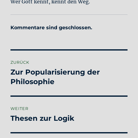
Wer Gott kennt, kennt den Weg.
Kommentare sind geschlossen.
Beitragsnavigation
ZURÜCK
Zur Popularisierung der
Vorheriger
Beitrag:
Philosophie
WEITER
Thesen zur Logik
Nächster
Beitrag: