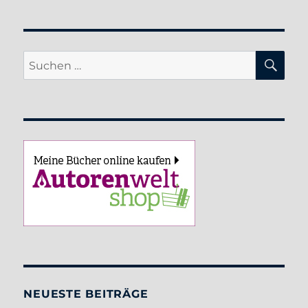
SU
Suche
nach:
NEUESTE BEITRÄGE