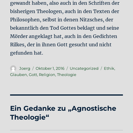
gewandt haben, also auch in den Schriften der
bisherigen Theologen, auch in den Texten der
Philosophen, selbst in denen Nitzsches, der
bekanntlich den Tod Gottes beklagt und seine
Mörder angeklagt hat, auch in den Gedichten
Rilkes, der in ihnen Gott gesucht und nicht
gefunden hat.
Autor
Veröffentlicht
Kategorien
Schlagwörter
Joerg
Oktober 1, 2016
Uncategorized
Ethik
,
am
Glauben
,
Gott
,
Religion
,
Theologie
Ein Gedanke zu „Agnostische
Theologie“