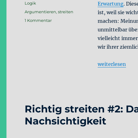
am
Kategorien
Logik
Erwartung
. Die
Schlagwörter
Argumentieren
,
streiten
ist, weil sie wi
zu
1 Kommentar
machen: Meinun
Richtig
unmittelbar über
streiten
vielleicht immer
#3:
Die
wir ihrer ziemli
Struktur
der
„Richtig streite
weiterlesen
Meinung
Richtig streiten #2: D
Nachsichtigkeit