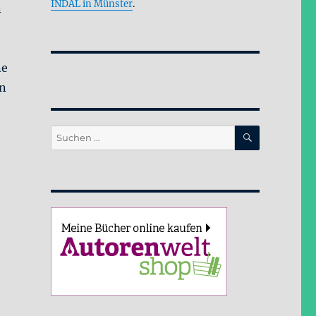
INDAL in Münster
.
n
ne
nn
SUCHEN
Suche
nach: