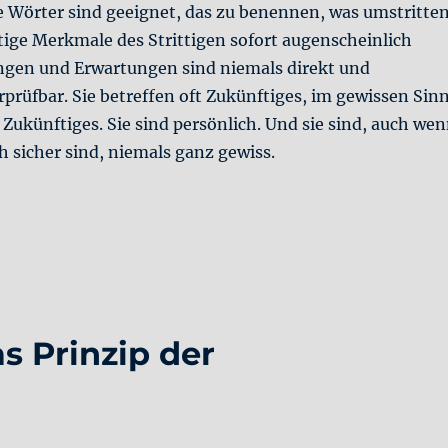
se Wörter sind geeignet, das zu benennen, was umstritte
chtige Merkmale des Strittigen sofort augenscheinlich
gen und Erwartungen sind niemals direkt und
prüfbar. Sie betreffen oft Zukünftiges, im gewissen Sin
 Zukünftiges. Sie sind persönlich. Und sie sind, auch we
ch sicher sind, niemals ganz gewiss.
n #3: Die Struktur der Meinung“
as Prinzip der