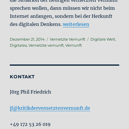
sprechen wollen, dann müssen wir nicht beim
Internet anfangen, sondern bei der Herkunft
„Die Herkunft der digitalen 
des digitalen Denkens.
weiterlesen
Veröffentlicht
Kategorien
Schlagwörter
Dezember 21, 2014
Vernetzte Vernunft
Digitale Welt
,
am
Digitales
,
Vernetzte vernunft
,
Vernunft
KONTAKT
Jörg Phil Friedrich
jf@kritikdervernetztenvernunft.de
+49 172 53 26 019