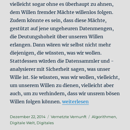
vielleicht sogar ohne es überhaupt zu ahnen,
dem Willen fremder Mächte willenlos folgen.
Zudem könnte es sein, dass diese Mächte,
gestützt auf jene ungeheuren Datenmengen,
die Deutungshoheit über unseren Willen
erlangen. Dann wären wir selbst nicht mehr
diejenigen, die wüssten, was wir wollen.
Stattdessen würden die Datensammler und -
analysierer mit Sicherheit sagen, was unser
Wille ist. Sie wüssten, was wir wollen, vielleicht,
um unserem Willen zu dienen, vielleicht aber
auch, um zu verhindern, dass wir unsrem bösen
„Der Freie Wille im Netz“
Willen folgen können.
weiterlesen
Veröffentlicht
Kategorien
Schlagwörter
Dezember 22, 2014
Vernetzte Vernunft
Algorithmen
,
am
Digitale Welt
,
Digitales