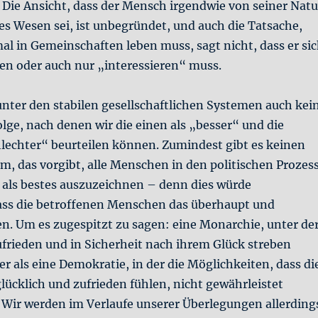
Die Ansicht, dass der Mensch irgendwie von seiner Natu
hes Wesen sei, ist unbegründet, und auch die Tatsache,
al in Gemeinschaften leben muss, sagt nicht, dass er si
gen oder auch nur „interessieren“ muss.
unter den stabilen gesellschaftlichen Systemen auch kei
lge, nach denen wir die einen als „besser“ und die
hlechter“ beurteilen können. Zumindest gibt es keinen
m, das vorgibt, alle Menschen in den politischen Prozes
 als bestes auszuzeichnen – denn dies würde
ass die betroffenen Menschen das überhaupt und
ten. Um es zugespitzt zu sagen: eine Monarchie, unter de
frieden und in Sicherheit nach ihrem Glück streben
er als eine Demokratie, in der die Möglichkeiten, dass di
ücklich und zufrieden fühlen, nicht gewährleistet
Wir werden im Verlaufe unserer Überlegungen allerding