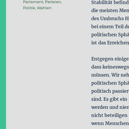
Schlagwörter
Parlament
,
Parteien
,
Stabilität befin
Politik
,
Wahlen
die meisten Men
des Umbruchs füh
bei einem Teil 
politischen Sph
ist das Erreichen
Entgegen einiger
dass keineswegs
müssen. Wir neh
politischen Sphä
politisch passi
sind. Es gibt ei
werden und niem
nicht beteiligen 
wenn Menschen n