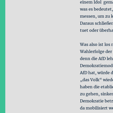
einem Idol gema
was es bedeutet,
messen, um zu ko
Daraus schließen
tuet oder überh
Was also ist lo
Wahlerfolge der 
denn die AfD leh
Demokratiemodel
AfD hat, würde 
„das Volk“ wied
haben die etabli
zu gehen, sinke
Demokratie betra
da mobilisiert 