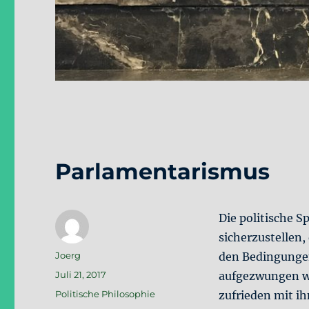
Parlamentarismus
Die politische S
sicherzustellen,
Autor
Joerg
den Bedingungen
Veröffentlicht
Juli 21, 2017
aufgezwungen w
am
Kategorien
Politische Philosophie
zufrieden mit ih