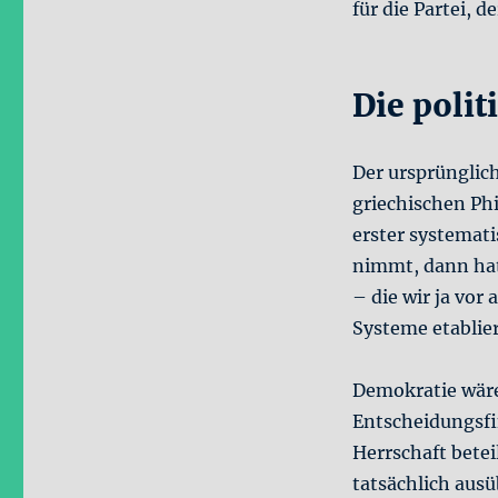
für die Partei,
Die polit
Der ursprünglic
griechischen Phi
erster systemat
nimmt, dann hat
– die wir ja vor
Systeme etablier
Demokratie wäre
Entscheidungsfi
Herrschaft betei
tatsächlich ausü