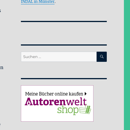
INDAL in Münster
.
s
SUCHEN
Suche
nach:
en
e