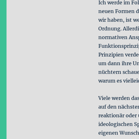
Ich werde im Fol
neuen Formen de
wir haben, ist w
Ordnung. Allerdi
normativen Anspr
Funktionsprinzi
Prinzipien verd
um dann ihre Un
nüchtern schaue
warum es viellei
Viele werden das
auf den nächsten
reaktionär oder
ideologischen Sp
eigenen Wunschv