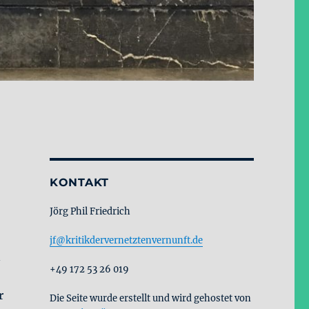
KONTAKT
Jörg Phil Friedrich
jf@kritikdervernetztenvernunft.de
n
+49 172 53 26 019
r
Die Seite wurde erstellt und wird gehostet von