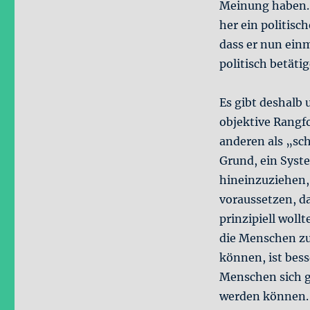
Meinung haben. 
her ein politisc
dass er nun einm
politisch betäti
Es gibt deshalb 
objektive Rangfo
anderen als „sc
Grund, ein Syste
hineinzuziehen,
voraussetzen, d
prinzipiell woll
die Menschen zu
können, ist bess
Menschen sich gl
werden können. 