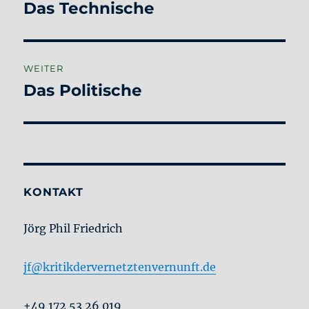
Das Technische
Vorheriger
Beitrag:
WEITER
Das Politische
Nächster
Beitrag:
KONTAKT
Jörg Phil Friedrich
jf@kritikdervernetztenvernunft.de
+49 172 53 26 019