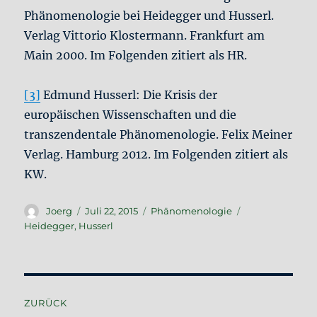
Phänomenologie bei Heidegger und Husserl.
Verlag Vittorio Klostermann. Frankfurt am
Main 2000. Im Folgenden zitiert als HR.
[3]
Edmund Husserl: Die Krisis der
europäischen Wissenschaften und die
transzendentale Phänomenologie. Felix Meiner
Verlag. Hamburg 2012. Im Folgenden zitiert als
KW.
Autor
Veröffentlicht
Kategorien
Schlagwörter
Joerg
Juli 22, 2015
Phänomenologie
am
Heidegger
,
Husserl
Beitragsnavigation
ZURÜCK