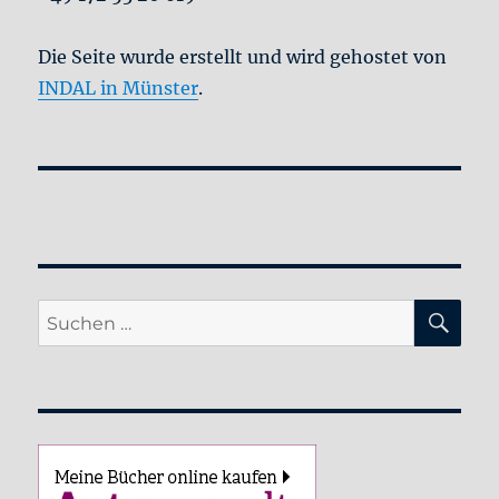
Die Seite wurde erstellt und wird gehostet von
INDAL in Münster
.
SU
Suche
nach: